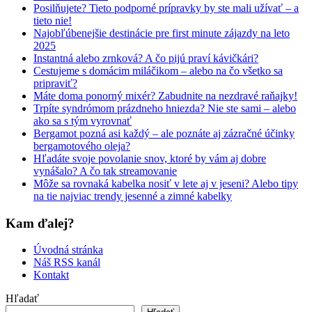
Posilňujete? Tieto podporné prípravky by ste mali užívať – a
tieto nie!
Najobľúbenejšie destinácie pre first minute zájazdy na leto
2025
Instantná alebo zrnková? A čo pijú praví kávičkári?
Cestujeme s domácim miláčikom – alebo na čo všetko sa
pripraviť?
Máte doma ponorný mixér? Zabudnite na nezdravé raňajky!
Trpíte syndrómom prázdneho hniezda? Nie ste sami – alebo
ako sa s tým vyrovnať
Bergamot pozná asi každý – ale poznáte aj zázračné účinky
bergamotového oleja?
Hľadáte svoje povolanie snov, ktoré by vám aj dobre
vynášalo? A čo tak streamovanie
Môže sa rovnaká kabelka nosiť v lete aj v jeseni? Alebo tipy
na tie najviac trendy jesenné a zimné kabelky
Kam ďalej?
Úvodná stránka
Náš RSS kanál
Kontakt
Hľadať