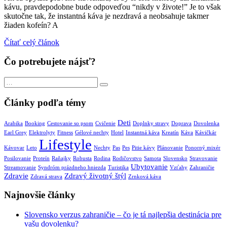
kávu, pravdepodobne bude odpoveďou “nikdy v živote!” Je to však
skutočne tak, že instantná káva je nezdravá a neobsahuje takmer
žiaden kofeín? A
Čítať celý článok
Čo potrebujete nájsť?
Search
Search
for:
Články podľa témy
Deti
Arabika
Booking
Cestovanie so psom
Cvičenie
Doplnky stravy
Doprava
Dovolenka
Earl Grey
Elektrolyty
Fitness
Gélové nechty
Hotel
Instantná káva
Kreatín
Káva
Kávičkár
Lifestyle
Kávovar
Leto
Nechty
Pas
Pes
Pitie kávy
Plánovanie
Ponorný mixér
Posilovanie
Proteín
Raňajky
Robusta
Rodina
Rodičovstvo
Samota
Slovensko
Stravovanie
Ubytovanie
Streamovanie
Syndróm prázdneho hniezda
Turistika
Vzťahy
Zahraničie
Zdravie
Zdravý životný štýl
Zdravá strava
Zrnková káva
Najnovšie články
Slovensko verzus zahraničie – čo je tá najlepšia destinácia pre
vašu dovolenku?