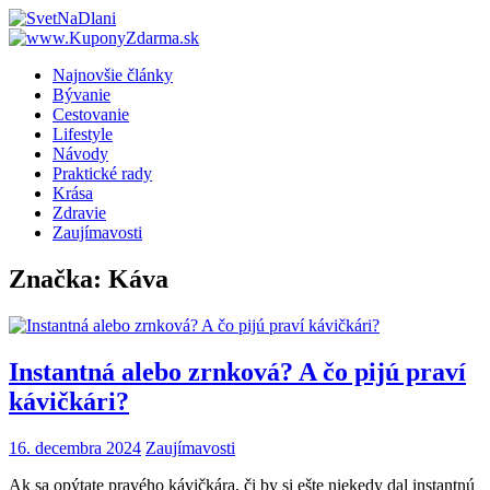
Skip
to
content
Najnovšie články
Bývanie
Cestovanie
Lifestyle
Návody
Praktické rady
Krása
Zdravie
Zaujímavosti
Značka:
Káva
Instantná alebo zrnková? A čo pijú praví
kávičkári?
16. decembra 2024
Zaujímavosti
Ak sa opýtate pravého kávičkára, či by si ešte niekedy dal instantnú