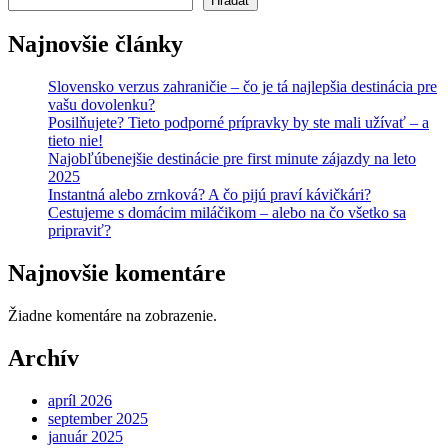
Hľadať
Najnovšie články
Slovensko verzus zahraničie – čo je tá najlepšia destinácia pre
vašu dovolenku?
Posilňujete? Tieto podporné prípravky by ste mali užívať – a
tieto nie!
Najobľúbenejšie destinácie pre first minute zájazdy na leto
2025
Instantná alebo zrnková? A čo pijú praví kávičkári?
Cestujeme s domácim miláčikom – alebo na čo všetko sa
pripraviť?
Najnovšie komentáre
Žiadne komentáre na zobrazenie.
Archív
apríl 2026
september 2025
január 2025