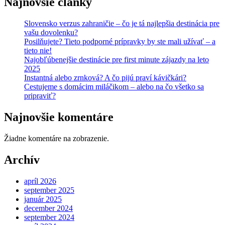
Najnovšie články
Slovensko verzus zahraničie – čo je tá najlepšia destinácia pre
vašu dovolenku?
Posilňujete? Tieto podporné prípravky by ste mali užívať – a
tieto nie!
Najobľúbenejšie destinácie pre first minute zájazdy na leto
2025
Instantná alebo zrnková? A čo pijú praví kávičkári?
Cestujeme s domácim miláčikom – alebo na čo všetko sa
pripraviť?
Najnovšie komentáre
Žiadne komentáre na zobrazenie.
Archív
apríl 2026
september 2025
január 2025
december 2024
september 2024