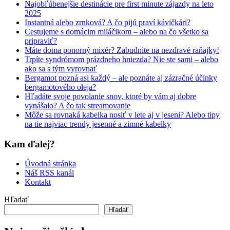
Najobľúbenejšie destinácie pre first minute zájazdy na leto
2025
Instantná alebo zrnková? A čo pijú praví kávičkári?
Cestujeme s domácim miláčikom – alebo na čo všetko sa
pripraviť?
Máte doma ponorný mixér? Zabudnite na nezdravé raňajky!
Trpíte syndrómom prázdneho hniezda? Nie ste sami – alebo
ako sa s tým vyrovnať
Bergamot pozná asi každý – ale poznáte aj zázračné účinky
bergamotového oleja?
Hľadáte svoje povolanie snov, ktoré by vám aj dobre
vynášalo? A čo tak streamovanie
Môže sa rovnaká kabelka nosiť v lete aj v jeseni? Alebo tipy
na tie najviac trendy jesenné a zimné kabelky
Kam ďalej?
Úvodná stránka
Náš RSS kanál
Kontakt
Hľadať
Hľadať