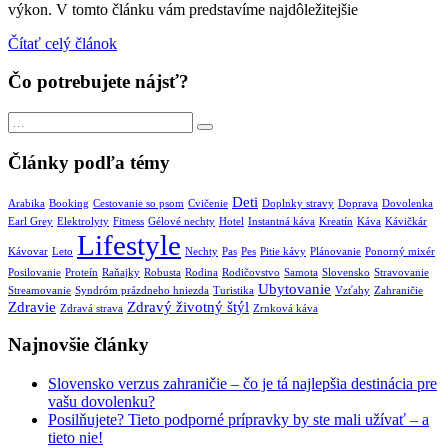
výkon. V tomto článku vám predstavíme najdôležitejšie
Čítať celý článok
Čo potrebujete nájsť?
Search
Search
for:
Články podľa témy
Deti
Arabika
Booking
Cestovanie so psom
Cvičenie
Doplnky stravy
Doprava
Dovolenka
Earl Grey
Elektrolyty
Fitness
Gélové nechty
Hotel
Instantná káva
Kreatín
Káva
Kávičkár
Lifestyle
Kávovar
Leto
Nechty
Pas
Pes
Pitie kávy
Plánovanie
Ponorný mixér
Posilovanie
Proteín
Raňajky
Robusta
Rodina
Rodičovstvo
Samota
Slovensko
Stravovanie
Ubytovanie
Streamovanie
Syndróm prázdneho hniezda
Turistika
Vzťahy
Zahraničie
Zdravie
Zdravý životný štýl
Zdravá strava
Zrnková káva
Najnovšie články
Slovensko verzus zahraničie – čo je tá najlepšia destinácia pre
vašu dovolenku?
Posilňujete? Tieto podporné prípravky by ste mali užívať – a
tieto nie!