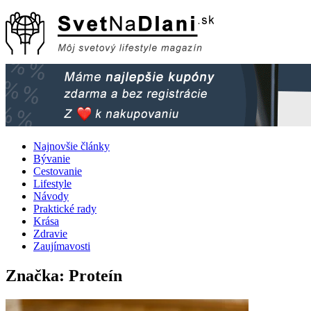
Skip
to
content
Najnovšie články
Bývanie
Cestovanie
Lifestyle
Návody
Praktické rady
Krása
Zdravie
Zaujímavosti
Značka:
Proteín