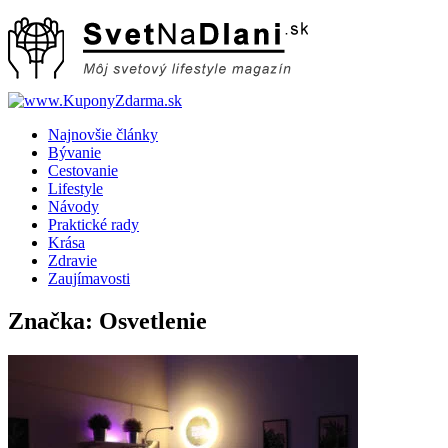
Skip
to
content
Najnovšie články
Bývanie
Cestovanie
Lifestyle
Návody
Praktické rady
Krása
Zdravie
Zaujímavosti
Značka:
Osvetlenie