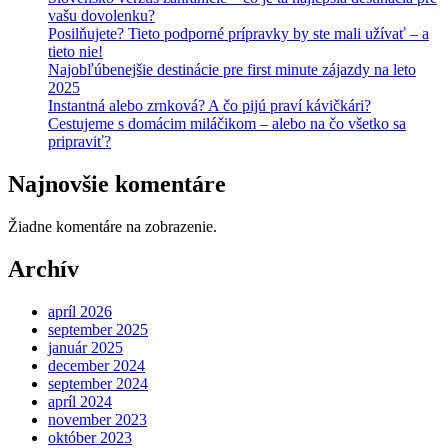
vašu dovolenku?
Posilňujete? Tieto podporné prípravky by ste mali užívať – a
tieto nie!
Najobľúbenejšie destinácie pre first minute zájazdy na leto
2025
Instantná alebo zrnková? A čo pijú praví kávičkári?
Cestujeme s domácim miláčikom – alebo na čo všetko sa
pripraviť?
Najnovšie komentáre
Žiadne komentáre na zobrazenie.
Archív
apríl 2026
september 2025
január 2025
december 2024
september 2024
apríl 2024
november 2023
október 2023