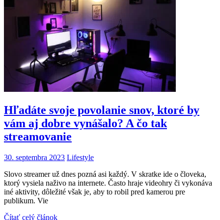
Hľadáte svoje povolanie snov, ktoré by
vám aj dobre vynášalo? A čo tak
streamovanie
30. septembra 2023
Lifestyle
Slovo streamer už dnes pozná asi každý. V skratke ide o človeka,
ktorý vysiela naživo na internete. Často hraje videohry či vykonáva
iné aktivity, dôležité však je, aby to robil pred kamerou pre
publikum. Vie
Čítať celý článok