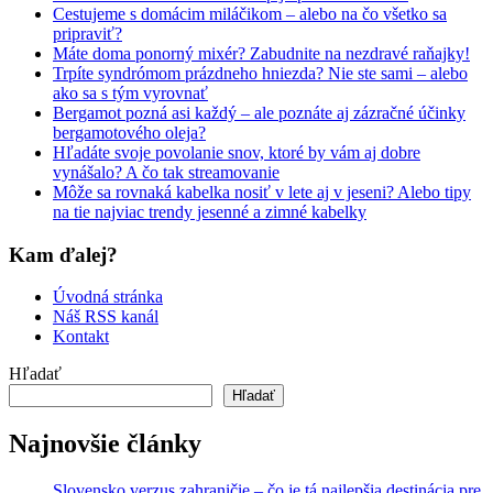
Cestujeme s domácim miláčikom – alebo na čo všetko sa
pripraviť?
Máte doma ponorný mixér? Zabudnite na nezdravé raňajky!
Trpíte syndrómom prázdneho hniezda? Nie ste sami – alebo
ako sa s tým vyrovnať
Bergamot pozná asi každý – ale poznáte aj zázračné účinky
bergamotového oleja?
Hľadáte svoje povolanie snov, ktoré by vám aj dobre
vynášalo? A čo tak streamovanie
Môže sa rovnaká kabelka nosiť v lete aj v jeseni? Alebo tipy
na tie najviac trendy jesenné a zimné kabelky
Kam ďalej?
Úvodná stránka
Náš RSS kanál
Kontakt
Hľadať
Hľadať
Najnovšie články
Slovensko verzus zahraničie – čo je tá najlepšia destinácia pre