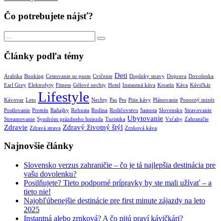
Čo potrebujete nájsť?
Search
Search
for:
Články podľa témy
Deti
Arabika
Booking
Cestovanie so psom
Cvičenie
Doplnky stravy
Doprava
Dovolenka
Earl Grey
Elektrolyty
Fitness
Gélové nechty
Hotel
Instantná káva
Kreatín
Káva
Kávičkár
Lifestyle
Kávovar
Leto
Nechty
Pas
Pes
Pitie kávy
Plánovanie
Ponorný mixér
Posilovanie
Proteín
Raňajky
Robusta
Rodina
Rodičovstvo
Samota
Slovensko
Stravovanie
Ubytovanie
Streamovanie
Syndróm prázdneho hniezda
Turistika
Vzťahy
Zahraničie
Zdravie
Zdravý životný štýl
Zdravá strava
Zrnková káva
Najnovšie články
Slovensko verzus zahraničie – čo je tá najlepšia destinácia pre
vašu dovolenku?
Posilňujete? Tieto podporné prípravky by ste mali užívať – a
tieto nie!
Najobľúbenejšie destinácie pre first minute zájazdy na leto
2025
Instantná alebo zrnková? A čo pijú praví kávičkári?